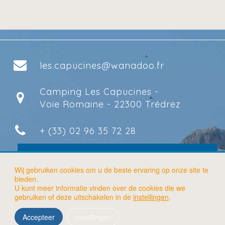
les.capucines@wanadoo.fr
Camping Les Capucines -
Voie Romaine - 22300 Trédrez
+ (33) 02 96 35 72 28
Exclusieve promoties alleen voor online
boekingen
Wij gebruiken cookies om u de beste ervaring op onze site te
bieden.
U kunt meer informatie vinden over de cookies die we
gebruiken of deze uitschakelen in de
instellingen
.
Accepteer
Instellingen
©2026
Camping Les capucines
door
Geek Tonic
-
Juridische