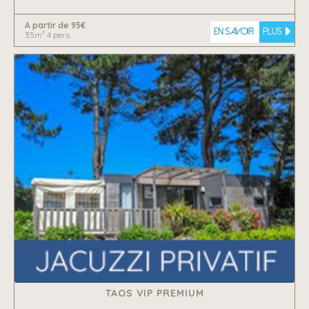
A partir de 95€
En savoir
plus
35m² 4 pers
TAOS VIP PREMIUM