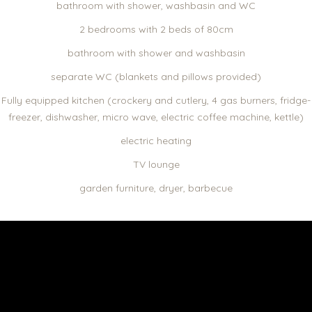
bathroom with shower, washbasin and WC
2 bedrooms with 2 beds of 80cm
bathroom with shower and washbasin
separate WC (blankets and pillows provided)
Fully equipped kitchen (crockery and cutlery, 4 gas burners, fridge-
freezer, dishwasher, micro wave, electric coffee machine, kettle)
electric heating
TV lounge
garden furniture, dryer, barbecue