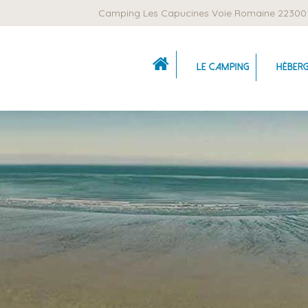
Camping Les Capucines Voie Romaine 22300 
Le camping
Héber