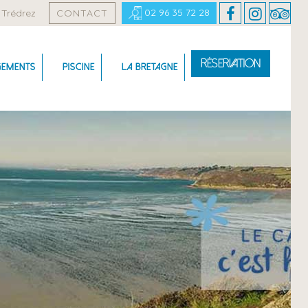
02 96 35 72 28
Trédrez
CONTACT
Réservation
gements
Piscine
La Bretagne