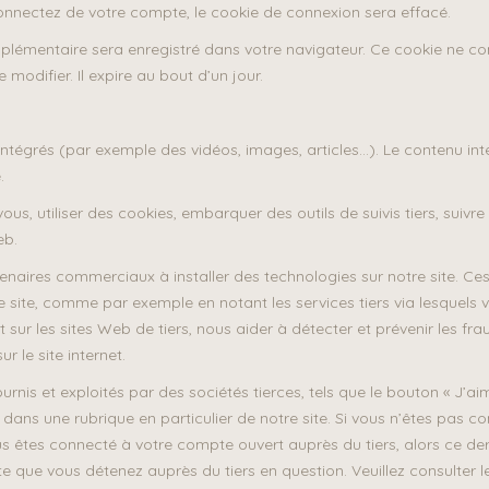
nnectez de votre compte, le cookie de connexion sera effacé.
upplémentaire sera enregistré dans votre navigateur. Ce cookie ne c
 modifier. Il expire au bout d’un jour.
s intégrés (par exemple des vidéos, images, articles…). Le contenu i
.
ous, utiliser des cookies, embarquer des outils de suivis tiers, suiv
eb.
naires commerciaux à installer des technologies sur notre site. Ce
le site, comme par exemple en notant les services tiers via lesquels 
et sur les sites Web de tiers, nous aider à détecter et prévenir les 
r le site internet.
 fournis et exploités par des sociétés tierces, tels que le bouton «
 dans une rubrique en particulier de notre site. Si vous n’êtes pas 
us êtes connecté à votre compte ouvert auprès du tiers, alors ce der
e que vous détenez auprès du tiers en question. Veuillez consulter le