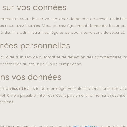
z sur vos données
ommentaires sur le site, vous pouvez demander à recevoir un fichie
vous nous avez fournies. Vous pouvez également demander la suppr
des fins administratives, légales ou pour des raisons de sécurité.
nées personnelles
s à l’aide d’un service automatisé de détection des commentaires in
ont traitées au cœur de l’union européenne.
ns vos données
ce la
sécurité
du site pour protéger vos informations contre les accè
nvulnérable possible. Internet n’étant pas un environnement sécuris
mations.
nnées personnelles, contactez nous à
cette adresse
, les autres in