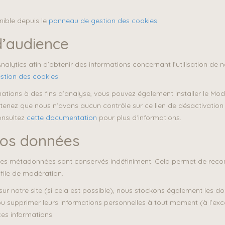
onible depuis le
panneau de gestion des cookies
.
d’audience
lytics afin d’obtenir des informations concernant l’utilisation de not
stion des cookies
.
mations à des fins d’analyse, vous pouvez également installer le M
etenez que nous n’avons aucun contrôle sur ce lien de désactivati
onsultez
cette documentation
pour plus d’informations.
vos données
 ses métadonnées sont conservés indéfiniment. Cela permet de rec
 file de modération.
ent sur notre site (si cela est possible), nous stockons également les 
er ou supprimer leurs informations personnelles à tout moment (à l’exce
ces informations.